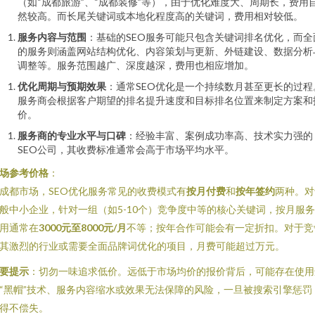
（如“成都旅游”、“成都装修”等），由于优化难度大、周期长，费用
然较高。而长尾关键词或本地化程度高的关键词，费用相对较低。
服务内容与范围
：基础的SEO服务可能只包含关键词排名优化，而全
的服务则涵盖网站结构优化、内容策划与更新、外链建设、数据分析
调整等。服务范围越广、深度越深，费用也相应增加。
优化周期与预期效果
：通常SEO优化是一个持续数月甚至更长的过程
服务商会根据客户期望的排名提升速度和目标排名位置来制定方案和
价。
服务商的专业水平与口碑
：经验丰富、案例成功率高、技术实力强的
SEO公司，其收费标准通常会高于市场平均水平。
场参考价格
：
成都市场，SEO优化服务常见的收费模式有
按月付费
和
按年签约
两种。对
般中小企业，针对一组（如5-10个）竞争度中等的核心关键词，按月服
用通常在
3000元至8000元/月
不等；按年合作可能会有一定折扣。对于竞
其激烈的行业或需要全面品牌词优化的项目，月费可能超过万元。
要提示
：切勿一味追求低价。远低于市场均价的报价背后，可能存在使用
“黑帽”技术、服务内容缩水或效果无法保障的风险，一旦被搜索引擎惩罚
得不偿失。