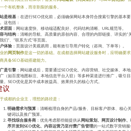
一个有机整体，而非割裂的服务。
站是根基
：在进行SEO优化前，必须确保网站本身符合搜索引擎的基本要
。这包括：
术层面
：网站速度快、移动端适配良好、代码结构清晰、URL规范等。
容与结构
：清晰的导航、高质量的原创内容、合理的内部链接、详实的“
我们”、“联系方式”等页面。
户体验
：页面设计美观易用，能有效引导用户转化（咨询、下单等）。
业的
网页制作
是这一切的基础。在成都选择网站建设服务时，应明确要求
商具备SEO基础搭建能力。
广是引擎
：网站建成后，需要通过SEO优化、内容营销、社交媒体、本地
广（如百度地图标注、本地信息平台入驻）等多种渠道进行推广，吸引目
量。SEO优化是其中成本效益高、效果持久的核心方式。
建议
于成都的企业主，理想的路径是：
明确需求与预算
：清晰梳理自身的产品/服务、目标客户群体、核心
键词以及推广预算。
寻找综合服务商
：优先考虑那些能提供从
网站策划、网页设计制作、
序开发到SEO优化、内容运营乃至付费广告管理
的一站式数字营销服