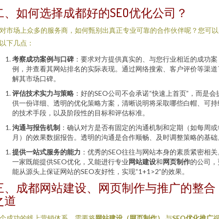
二、如何选择成都好的SEO优化公司？
对市场上众多的服务商，如何甄别出真正专业可靠的合作伙伴呢？您可以
以下几点：
考察成功案例与口碑
：要求对方提供真实的、与您行业相近的成功案
例，并查看其网站排名的实际表现。通过网络搜索、客户评价等渠道
解其市场口碑。
评估技术实力与策略
：好的SEO公司不会承诺“快速上首页”，而是会
供一份详细、透明的优化策略方案，清晰说明将采取哪些白帽、可持
的技术手段，以及阶段性的目标和评估标准。
沟通与报告机制
：确认对方是否有固定的沟通机制和定期（如每周或
月）的效果数据报告。透明的沟通是合作顺畅、及时调整策略的基础
提供一站式服务的能力
：优秀的SEO往往与网站本身的素质紧密相关
一家既能提供SEO优化，又能进行专业
网站建设
和
网页制作
的公司，
能从源头上保证网站的SEO友好性，实现“1+1>2”的效果。
三、成都网站建设、网页制作与推广的整合
之道
个成功的线上营销体系，需要将
网站建设（网页制作）
与
SEO优化推广