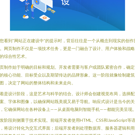
您看到“网站正在建设中”的提示时，背后往往是一个从概念到现实的创作
。网页制作不仅是一项技术任务，更是一门融合了设计、用户体验和战略
的综合性艺术。
页制作始于明确的目标和规划。开发者需要与客户或团队紧密合作，确定
的核心功能、目标受众以及期望传达的品牌形象。这一阶段就像绘制建筑
图，决定了网站的整体结构和未来走向。
着是设计阶段，这是艺术与科学的结合。设计师会创建视觉布局，选择配
案、字体和图像，以确保网站既美观又易于导航。响应式设计是当今的关
，它确保网站在各种设备上——从桌面电脑到智能手机——都能完美呈现
发阶段则侧重于技术实现。前端开发者使用HTML、CSS和JavaScript等
，将设计转化为交互式界面；后端开发者则处理数据库、服务器逻辑和用