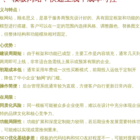
义与特点：
板网站，顾名思义，是基于服务商预先设计好的、具有固定框架和功能的
模型进行搭建。客户可以在一定的范围内选择风格、调整颜色、替换图文
，但整体结构和功能模块相对固定。
心优势：
建设周期短：
由于框架和功能已成型，主要工作是内容填充，通常几天
两周即可上线，非常适合急需线上展示或预算有限的企业。
初期成本低：
通常采用年费或一次性买断模式，前期投入远低于定制开
，降低了中小企业“触网”的门槛。
操作简便：
后台管理系统通常较为直观，方便客户自行更新日常内容。
在局限：
同质化风险：
同一模板可能被众多企业使用，难以在设计中充分体现企
特的品牌文化和核心竞争力。
功能局限性：
功能扩展和深度定制能力较弱，若后期业务发展需要特殊
，可能难以实现或需推倒重来。
SEO优化基础参差：
模板的代码结构和SEO友好程度不一，可能对搜索