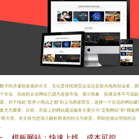
数字经济蓬勃发展的今天，无论是传统商贸企业还是新兴电商创业者，拥
个专业、高效的企业网站已成为连接市场、展示形象、拓展业务不可或缺
梁。对于地处“世界小商品之都”的义乌商家而言，选择一个合适的网站建
案尤为重要。目前，市面上的网站建设服务主要分为“定制网站”和“模板
”两大类。本文将为您深入解析两者的特点与差异，帮助您做出明智的决
。
一、 模板网站：快速上线，成本可控