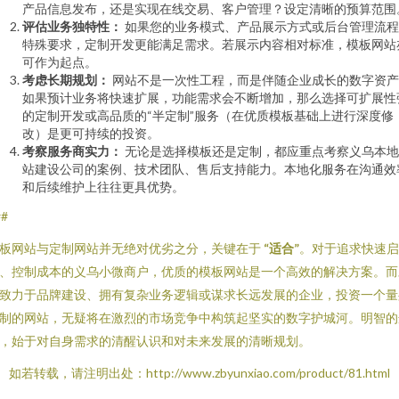
产品信息发布，还是实现在线交易、客户管理？设定清晰的预算范围
评估业务独特性：
如果您的业务模式、产品展示方式或后台管理流程
特殊要求，定制开发更能满足需求。若展示内容相对标准，模板网站
可作为起点。
考虑长期规划：
网站不是一次性工程，而是伴随企业成长的数字资产
如果预计业务将快速扩展，功能需求会不断增加，那么选择可扩展性
的定制开发或高品质的“半定制”服务（在优质模板基础上进行深度修
改）是更可持续的投资。
考察服务商实力：
无论是选择模板还是定制，都应重点考察义乌本地
站建设公司的案例、技术团队、售后支持能力。本地化服务在沟通效
和后续维护上往往更具优势。
##
板网站与定制网站并无绝对优劣之分，关键在于
“适合”
。对于追求快速启
、控制成本的义乌小微商户，优质的模板网站是一个高效的解决方案。而
致力于品牌建设、拥有复杂业务逻辑或谋求长远发展的企业，投资一个量
制的网站，无疑将在激烈的市场竞争中构筑起坚实的数字护城河。明智的
，始于对自身需求的清醒认识和对未来发展的清晰规划。
如若转载，请注明出处：http://www.zbyunxiao.com/product/81.html