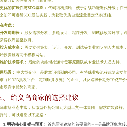
效提升访客停留时间与转化率。
更优的扩展性与SEO基础：
代码结构清晰，便于后续功能迭代升级；在
之初即可遵循SEO最佳实践，为获取优质自然流量奠定坚实基础。
在考虑：
开发周期长：
涉及需求分析、多轮设计、程序开发、测试修改等环节，
需要数周甚至数月。
投入成本高：
需要支付策划、设计、开发、测试等专业团队的人力成本
始投资显著高于模板网站。
维护技术要求：
后续的功能增改通常需要原团队或专业技术人员支持。
用场景：
中大型企业、品牌意识强烈的公司、有特殊业务流程或复杂功
求（如B2B批发平台、定制服务系统）的企业、以及追求长期数字资产价
市场竞争优势的商家。
三、 给义乌商家的选择建议
乌市场业态丰富，从微型外贸公司到大型工贸一体集团，需求层次多样。
择时，可以遵循以下思路：
明确核心目标与预算：
首先厘清建站的首要目的——是品牌形象宣传